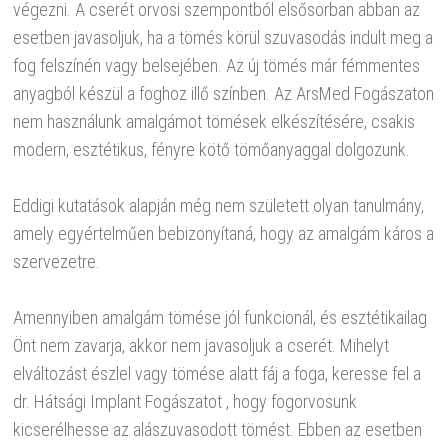
végezni. A cserét orvosi szempontból elsősorban abban az
esetben javasoljuk, ha a tömés körül szuvasodás indult meg a
fog felszínén vagy belsejében. Az új tömés már fémmentes
anyagból készül a foghoz illő színben. Az ArsMed Fogászaton
nem használunk amalgámot tömések elkészítésére, csakis
modern, esztétikus, fényre kötő tömőanyaggal dolgozunk.
Eddigi kutatások alapján még nem született olyan tanulmány,
amely egyértelműen bebizonyítaná, hogy az amalgám káros a
szervezetre.
Amennyiben amalgám tömése jól funkcionál, és esztétikailag
Önt nem zavarja, akkor nem javasoljuk a cserét. Mihelyt
elváltozást észlel vagy tömése alatt fáj a foga, keresse fel a
dr. Hátsági Implant Fogászatot , hogy fogorvosunk
kicserélhesse az alászuvasodott tömést. Ebben az esetben