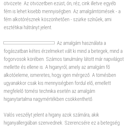
ötvözete. Az ötvözetben ezüst, ón, réz, cink illetve egyéb
fém is lehet kisebb mennyiségben. Az amalgámtömések - a
fém alkotórésznek köszönhetően - szürke színűek, ami
esztétikai hátrányt jelent.
Az amalgám használata a
fogászatban kétes érzelmeket vált ki mind a betegek, mind a
fogorvosok körében. Számos tanulmány látott már napvilágot
mellette és ellene is. A higanyról, amely az amalgám fő
alkotóeleme, ismeretes, hogy igen mérgező. A tömésben
ugyanakkor csak kis mennyiségben fordul elő, emellett
megfelelő tömési technika esetén az amalgám
higanytartalma nagymértékben csökkenthető.
Valós veszélyt jelent a higany azok számára, akik
higanyallergiában szenvednek. Szerencsére ez a betegség