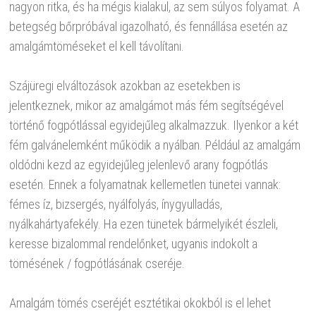
nagyon ritka, és ha mégis kialakul, az sem súlyos folyamat. A
betegség bőrpróbával igazolható, és fennállása esetén az
amalgámtöméseket el kell távolítani.
Szájüregi elváltozások azokban az esetekben is
jelentkeznek, mikor az amalgámot más fém segítségével
történő fogpótlással egyidejűleg alkalmazzuk. Ilyenkor a két
fém galvánelemként működik a nyálban. Például az amalgám
oldódni kezd az egyidejűleg jelenlevő arany fogpótlás
esetén. Ennek a folyamatnak kellemetlen tünetei vannak:
fémes íz, bizsergés, nyálfolyás, ínygyulladás,
nyálkahártyafekély. Ha ezen tünetek bármelyikét észleli,
keresse bizalommal rendelőnket, ugyanis indokolt a
tömésének / fogpótlásának cseréje.
Amalgám tömés cseréjét esztétikai okokból is el lehet