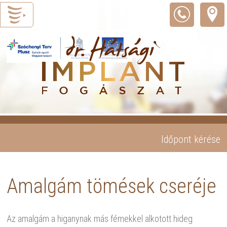
Időpont kérése
Amalgám tömések cseréje
Az amalgám a higanynak más fémekkel alkotott hideg