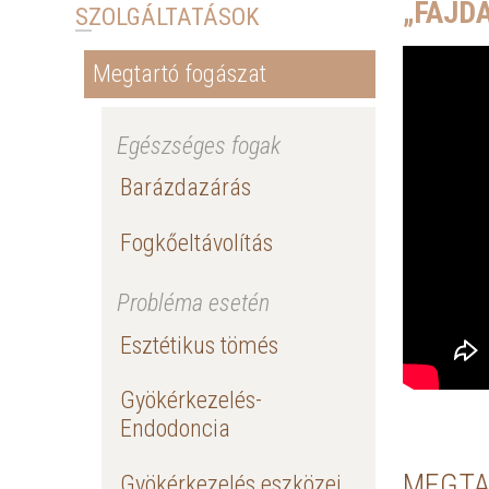
„FÁJD
SZOLGÁLTATÁSOK
Megtartó fogászat
Egészséges fogak
Barázdazárás
Fogkőeltávolítás
Probléma esetén
Esztétikus tömés
Gyökérkezelés-
Endodoncia
MEGTA
Gyökérkezelés eszközei