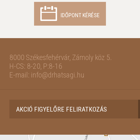
IDŐPONT KÉRÉSE
8000 Székesfehérvár,
Zámoly köz 5.
H-CS: 8-20, P:8-16
E-mail: info@drhatsagi.hu
AKCIÓ FIGYELŐRE FELIRATKOZÁS