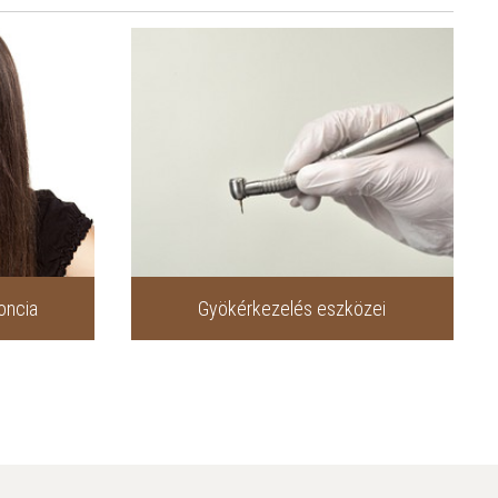
oncia
Gyökérkezelés eszközei