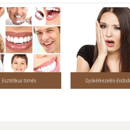
Esztétikus tömés
Gyökérkezelés-Endod