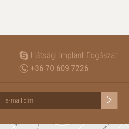
Hátsági Implant Fogászat
+36 70 609 7226