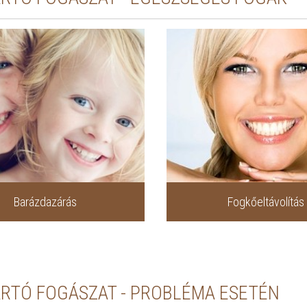
Barázdazárás
Fogkőeltávolítás
RTÓ FOGÁSZAT - PROBLÉMA ESETÉN