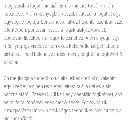
megkapják a fogak mintáját. Erre a mintára történik a sín
készítése. A sín műanyagból készül, átlátszó, a fogakat egy
egységbe foglalja. Lenyomatkanálhoz hasonló, azonban azzal
ellentétben, pontosan követi a fogak alakját, vonalát,
pontosan illeszkedik a fogak felszínéhez. A sín anyaga lágy
műanyag, így viselése nem okoz kellemetlenséget. Ebbe a
sínbe kell majd belehelyezni kis mennyiségben a fogfehérítő
pasztát.
Ön megkapja a fogtechnikus által elkészített sínt, valamint
egy szettet, amiben részletes leírást talál a gél és a sín
használatáról. Ezeken kívül kap egy speciális fogkrémet, ami
segíti fogai fehérségének megőrzését. Fogorvosunk
elmagyarázza Önnek a szükséges teendőket, megmutatja a
sín használatát.