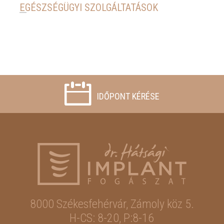
EGÉSZSÉGÜGYI SZOLGÁLTATÁSOK
IDŐPONT KÉRÉSE
8000 Székesfehérvár,
Zámoly köz 5.
H-CS: 8-20, P:8-16