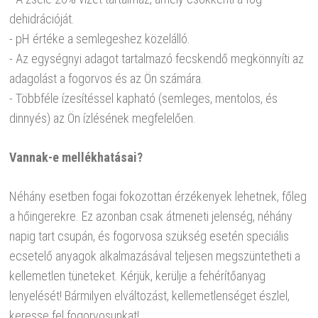
dehidrációját.
- pH értéke a semlegeshez közelálló.
- Az egységnyi adagot tartalmazó fecskendő megkönnyíti az
adagolást a fogorvos és az Ön számára.
- Többféle ízesítéssel kapható (semleges, mentolos, és
dinnyés) az Ön ízlésének megfelelően.
Vannak-e mellékhatásai?
Néhány esetben fogai fokozottan érzékenyek lehetnek, főleg
a hőingerekre. Ez azonban csak átmeneti jelenség, néhány
napig tart csupán, és fogorvosa szükség esetén speciális
ecsetelő anyagok alkalmazásával teljesen megszüntetheti a
kellemetlen tüneteket. Kérjük, kerülje a fehérítőanyag
lenyelését! Bármilyen elváltozást, kellemetlenséget észlel,
keresse fel fogorvosunkat!