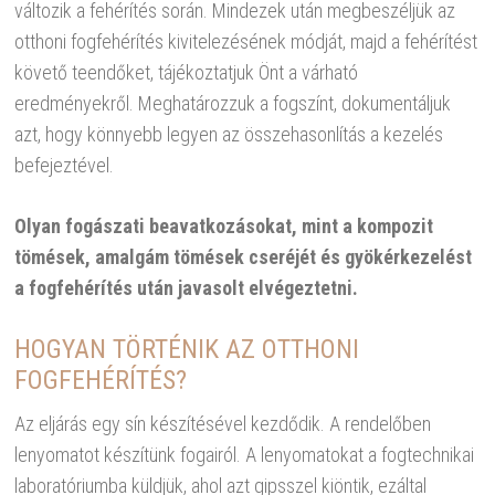
változik a fehérítés során. Mindezek után megbeszéljük az
otthoni fogfehérítés kivitelezésének módját, majd a fehérítést
követő teendőket, tájékoztatjuk Önt a várható
eredményekről. Meghatározzuk a fogszínt, dokumentáljuk
azt, hogy könnyebb legyen az összehasonlítás a kezelés
befejeztével.
Olyan fogászati beavatkozásokat, mint a kompozit
tömések, amalgám tömések cseréjét és gyökérkezelést
a fogfehérítés után javasolt elvégeztetni.
HOGYAN TÖRTÉNIK AZ OTTHONI
FOGFEHÉRÍTÉS?
Az eljárás egy sín készítésével kezdődik. A rendelőben
lenyomatot készítünk fogairól. A lenyomatokat a fogtechnikai
laboratóriumba küldjük, ahol azt gipsszel kiöntik, ezáltal