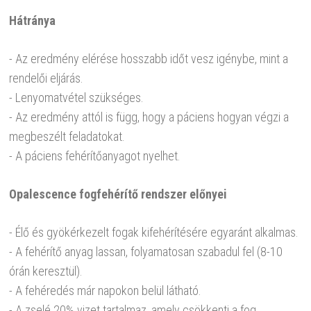
Hátránya
- Az eredmény elérése hosszabb időt vesz igénybe, mint a
rendelői eljárás.
- Lenyomatvétel szükséges.
- Az eredmény attól is függ, hogy a páciens hogyan végzi a
megbeszélt feladatokat.
- A páciens fehérítőanyagot nyelhet.
Opalescence fogfehérítő rendszer előnyei
- Élő és gyökérkezelt fogak kifehérítésére egyaránt alkalmas.
- A fehérítő anyag lassan, folyamatosan szabadul fel (8-10
órán keresztül).
- A fehéredés már napokon belül látható.
- A zselé 20% vizet tartalmaz, amely csökkenti a fog