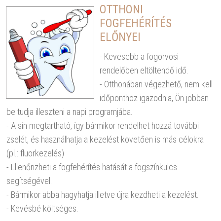
OTTHONI
FOGFEHÉRÍTÉS
ELŐNYEI
- Kevesebb a fogorvosi
rendelőben eltöltendő idő.
- Otthonában végezhető, nem kell
időponthoz igazodnia, Ön jobban
be tudja illeszteni a napi programjába.
- A sín megtartható, így bármikor rendelhet hozzá további
zselét, és használhatja a kezelést követően is más célokra
(pl.: fluorkezelés)
- Ellenőrizheti a fogfehérítés hatását a fogszínkulcs
segítségével.
- Bármikor abba hagyhatja illetve újra kezdheti a kezelést.
- Kevésbé költséges.