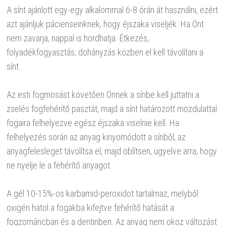
A sínt ajánlott egy-egy alkalommal 6-8 órán át használni, ezért
azt ajánljuk pácienseinknek, hogy éjszaka viseljék. Ha Önt
nem zavarja, nappal is hordhatja. Étkezés,
folyadékfogyasztás, dohányzás közben el kell távolítani a
sínt.
Az esti fogmosást követően Önnek a sínbe kell juttatni a
zselés fogfehérítő pasztát, majd a sínt határozott mozdulattal
fogaira felhelyezve egész éjszaka viselnie kell. Ha
felhelyezés során az anyag kinyomódott a sínből, az
anyagfelesleget távolítsa el, majd öblítsen, ügyelve arra, hogy
ne nyelje le a fehérítő anyagot.
A gél 10-15%-os karbamid-peroxidot tartalmaz, melyből
oxigén hatol a fogakba kifejtve fehérítő hatását a
fogzománcban és a dentinben. Az anyag nem okoz változást