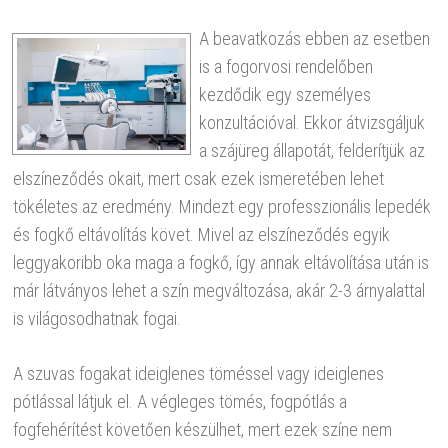
A beavatkozás ebben az esetben
is a fogorvosi rendelőben
kezdődik egy személyes
konzultációval. Ekkor átvizsgáljuk
a szájüreg állapotát, felderítjük az
elszíneződés okait, mert csak ezek ismeretében lehet
tökéletes az eredmény. Mindezt egy professzionális lepedék
és fogkő eltávolítás követ. Mivel az elszíneződés egyik
leggyakoribb oka maga a fogkő, így annak eltávolítása után is
már látványos lehet a szín megváltozása, akár 2-3 árnyalattal
is világosodhatnak fogai.
A szuvas fogakat ideiglenes töméssel vagy ideiglenes
pótlással látjuk el. A végleges tömés, fogpótlás a
fogfehérítést követően készülhet, mert ezek színe nem