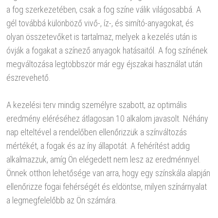
a fog szerkezetében, csak a fog színe válik világosabbá. A
gél továbbá különböző vivő-, íz-, és simító-anyagokat, és
olyan összetevőket is tartalmaz, melyek a kezelés után is
óvják a fogakat a színező anyagok hatásaitól. A fog színének
megváltozása legtöbbször már egy éjszakai használat után
észrevehető.
A kezelési terv mindig személyre szabott, az optimális
eredmény eléréséhez átlagosan 10 alkalom javasolt. Néhány
nap elteltével a rendelőben ellenőrizzük a színváltozás
mértékét, a fogak és az íny állapotát. A fehérítést addig
alkalmazzuk, amíg Ön elégedett nem lesz az eredménnyel.
Önnek otthon lehetősége van arra, hogy egy színskála alapján
ellenőrizze fogai fehérségét és eldöntse, milyen színárnyalat
a legmegfelelőbb az Ön számára.