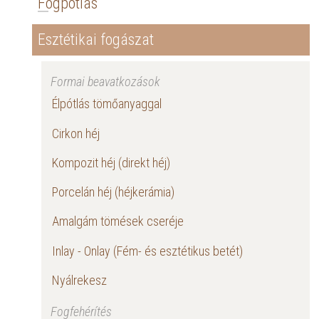
Fogpótlás
Esztétikai fogászat
Formai beavatkozások
Élpótlás tömőanyaggal
Cirkon héj
Kompozit héj (direkt héj)
Porcelán héj (héjkerámia)
Amalgám tömések cseréje
Inlay - Onlay (Fém- és esztétikus betét)
Nyálrekesz
Fogfehérítés