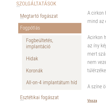
SZOLGÁLTATÁSOK
A cirkon 
Megtartó fogászat
mind az 
Fogpótlás
Acirkon 
Fogbeültetés,
az íny ké
implantáció
mert szám
Hidak
nem veze
túlérzék
Koronák
All-on-4 implantátum híd
A színe ö
Esztétikai fogászat
Vissza