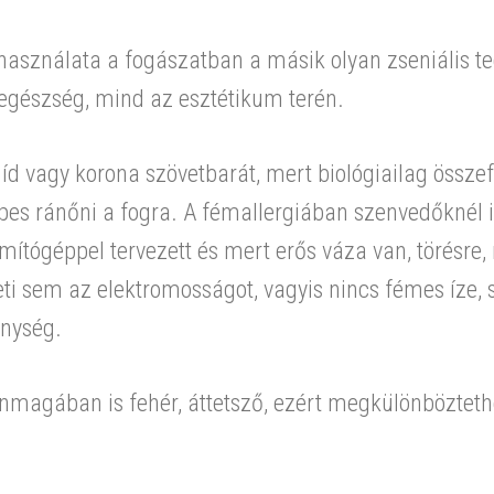
használata a fogászatban a másik olyan zseniális te
egészség, mind az esztétikum terén.
híd vagy korona szövetbarát, mert biológiailag össz
pes ránőni a fogra. A fémallergiában szenvedőknél is
ítógéppel tervezett és mert erős váza van, törésre, 
ti sem az elektromosságot, vagyis nincs fémes íze, 
enység.
nmagában is fehér, áttetsző, ezért megkülönböztethe