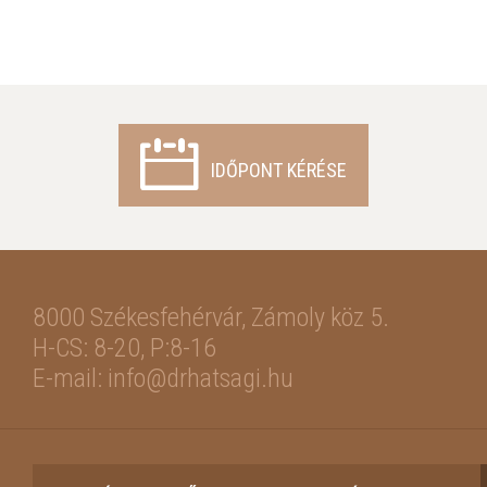
IDŐPONT KÉRÉSE
8000 Székesfehérvár,
Zámoly köz 5.
H-CS: 8-20, P:8-16
E-mail: info@drhatsagi.hu