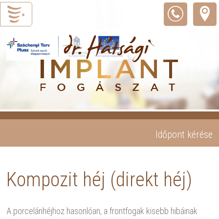
Időpont kérése
Kompozit héj (direkt héj)
A porcelánhéjhoz hasonlóan, a frontfogak kisebb hibáinak