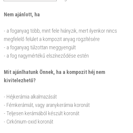
Nem ajánlott, ha
- a foganyag több, mint fele hiányzik, mert ilyenkor nincs
megfelelő felület a kompozit anyag rögzítésére
- a foganyag túlzottan meggyengült
- a fog nagymértékű elszíneződése estén
Mit ajánlhatunk Önnek, ha a kompozit héj nem
kivitelezhető?
- Héjkerámia alkalmazását
- Fémkerámiát, vagy aranykerámia koronát
- Teljesen kerámiából készült koronát
- Cirkónium-oxid koronát