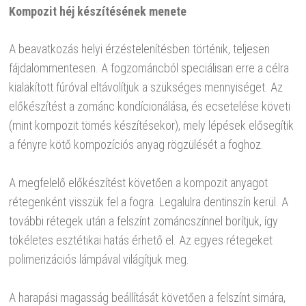
Kompozit héj készítésének menete
A beavatkozás helyi érzéstelenítésben történik, teljesen
fájdalommentesen. A fogzománcból speciálisan erre a célra
kialakított fúróval eltávolítjuk a szükséges mennyiséget. Az
előkészítést a zománc kondícionálása, és ecsetelése követi
(mint kompozit tömés készítésekor), mely lépések elősegítik
a fényre kötő kompozíciós anyag rögzülését a foghoz.
A megfelelő előkészítést követően a kompozit anyagot
rétegenként visszük fel a fogra. Legalulra dentinszín kerül. A
további rétegek után a felszínt zománcszínnel borítjuk, így
tökéletes esztétikai hatás érhető el. Az egyes rétegeket
polimerizációs lámpával világítjuk meg.
A harapási magasság beállítását követően a felszínt simára,