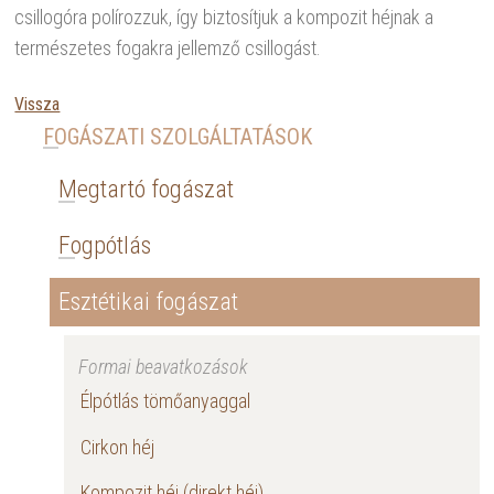
csillogóra polírozzuk, így biztosítjuk a kompozit héjnak a
természetes fogakra jellemző csillogást.
Vissza
FOGÁSZATI SZOLGÁLTATÁSOK
Megtartó fogászat
Fogpótlás
Esztétikai fogászat
Formai beavatkozások
Élpótlás tömőanyaggal
Cirkon héj
Kompozit héj (direkt héj)