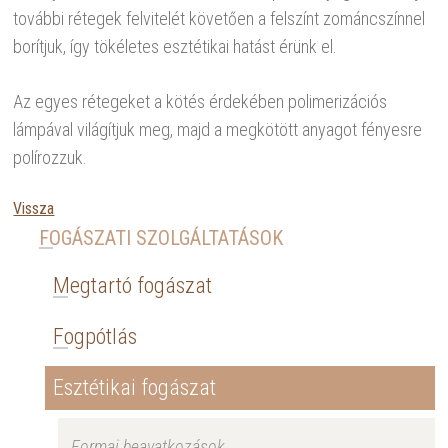
további rétegek felvitelét követően a felszínt zománcszínnel
borítjuk, így tökéletes esztétikai hatást érünk el.
Az egyes rétegeket a kötés érdekében polimerizációs
lámpával világítjuk meg, majd a megkötött anyagot fényesre
polírozzuk.
Vissza
FOGÁSZATI SZOLGÁLTATÁSOK
Megtartó fogászat
Fogpótlás
Esztétikai fogászat
Formai beavatkozások