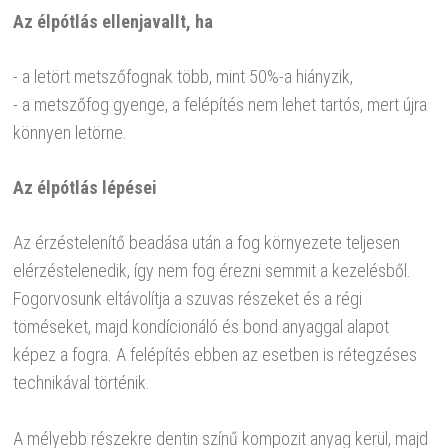
Az élpótlás ellenjavallt, ha
- a letört metszőfognak több, mint 50%-a hiányzik,
- a metszőfog gyenge, a felépítés nem lehet tartós, mert újra
könnyen letörne.
Az élpótlás lépései
Az érzéstelenítő beadása után a fog környezete teljesen
elérzéstelenedik, így nem fog érezni semmit a kezelésből.
Fogorvosunk eltávolítja a szuvas részeket és a régi
töméseket, majd kondícionáló és bond anyaggal alapot
képez a fogra. A felépítés ebben az esetben is rétegzéses
technikával történik.
A mélyebb részekre dentin színű kompozit anyag kerül, majd