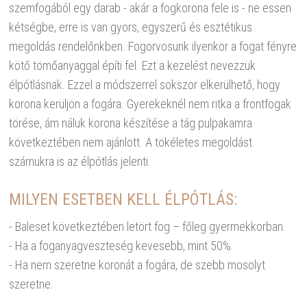
szemfogából egy darab - akár a fogkorona fele is - ne essen
kétségbe, erre is van gyors, egyszerű és esztétikus
megoldás rendelőnkben. Fogorvosunk ilyenkor a fogat fényre
kötő tömőanyaggal építi fel. Ezt a kezelést nevezzük
élpótlásnak. Ezzel a módszerrel sokszor elkerülhető, hogy
korona kerüljön a fogára. Gyerekeknél nem ritka a frontfogak
törése, ám náluk korona készítése a tág pulpakamra
következtében nem ajánlott. A tökéletes megoldást
számukra is az élpótlás jelenti.
MILYEN ESETBEN KELL ÉLPÓTLÁS:
- Baleset következtében letört fog – főleg gyermekkorban.
- Ha a foganyagveszteség kevesebb, mint 50%.
- Ha nem szeretne koronát a fogára, de szebb mosolyt
szeretne.