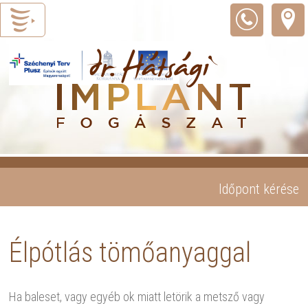
Időpont kérése
Élpótlás tömőanyaggal
Ha baleset, vagy egyéb ok miatt letörik a metsző vagy