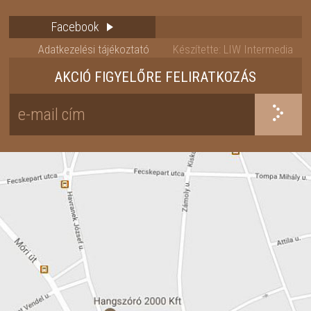
Facebook
Adatkezelési tájékoztató
Készítette: LIW Intermedia
AKCIÓ FIGYELŐRE FELIRATKOZÁS