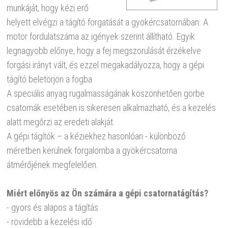
munkáját, hogy kézi erő
helyett elvégzi a tágító forgatását a gyökércsatornában. A
motor fordulatszáma az igények szerint állítható. Egyik
legnagyobb előnye, hogy a fej megszorulását érzékelve
forgási irányt vált, és ezzel megakadályozza, hogy a gépi
tágító beletörjön a fogba.
A speciális anyag rugalmasságának köszönhetően görbe
csatornák esetében is sikeresen alkalmazható, és a kezelés
alatt megőrzi az eredeti alakját.
A gépi tágítók – a kéziekhez hasonlóan - különböző
méretben kerülnek forgalomba a gyökércsatorna
átmérőjének megfelelően.
Miért előnyös az Ön számára a gépi csatornatágítás?
- gyors és alapos a tágítás
- rövidebb a kezelési idő