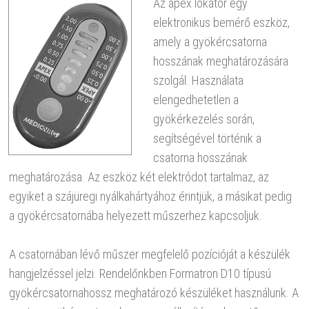
Az apex lokátor egy
elektronikus bemérő eszköz,
amely a gyökércsatorna
hosszának meghatározására
szolgál. Használata
elengedhetetlen a
gyökérkezelés során,
segítségével történik a
csatorna hosszának
meghatározása. Az eszköz két elektródot tartalmaz, az
egyiket a szájüregi nyálkahártyához érintjük, a másikat pedig
a gyökércsatornába helyezett műszerhez kapcsoljuk.
A csatornában lévő műszer megfelelő pozícióját a készülék
hangjelzéssel jelzi. Rendelőnkben Formatron D10 típusú
gyökércsatornahossz meghatározó készüléket használunk. A