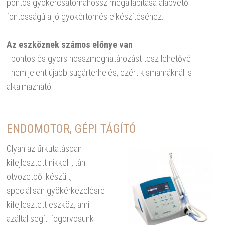
pontos gyökércsatornahossz megállapítása alapvető
fontosságú a jó gyökértömés elkészítéséhez.
Az eszköznek számos előnye van
- pontos és gyors hosszmeghatározást tesz lehetővé
- nem jelent újabb sugárterhelés, ezért kismamáknál is
alkalmazható
ENDOMOTOR, GÉPI TÁGÍTÓ
Olyan az űrkutatásban
kifejlesztett nikkel-titán
ötvözetből készült,
speciálisan gyökérkezelésre
kifejlesztett eszköz, ami
azáltal segíti fogorvosunk