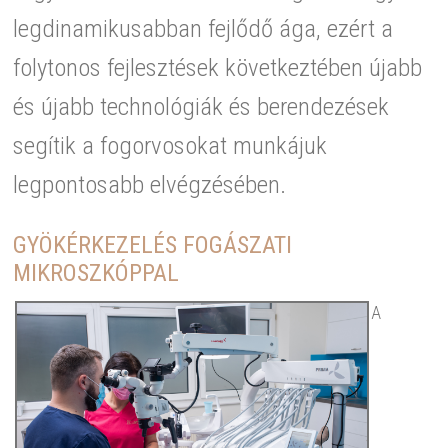
legdinamikusabban fejlődő ága, ezért a
folytonos fejlesztések következtében újabb
és újabb technológiák és berendezések
segítik a fogorvosokat munkájuk
legpontosabb elvégzésében.
GYÖKÉRKEZELÉS FOGÁSZATI
MIKROSZKÓPPAL
A