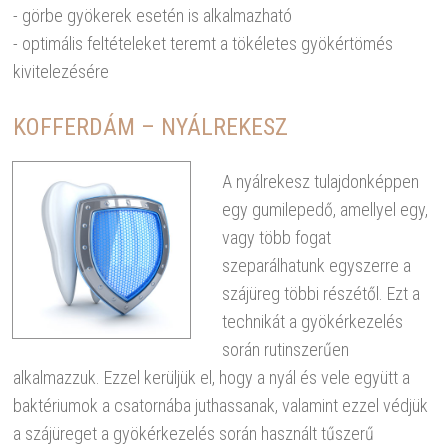
- görbe gyökerek esetén is alkalmazható
- optimális feltételeket teremt a tökéletes gyökértömés
kivitelezésére
KOFFERDÁM – NYÁLREKESZ
A nyálrekesz tulajdonképpen
egy gumilepedő, amellyel egy,
vagy több fogat
szeparálhatunk egyszerre a
szájüreg többi részétől. Ezt a
technikát a gyökérkezelés
során rutinszerűen
alkalmazzuk. Ezzel kerüljük el, hogy a nyál és vele együtt a
baktériumok a csatornába juthassanak, valamint ezzel védjük
a szájüreget a gyökérkezelés során használt tűszerű