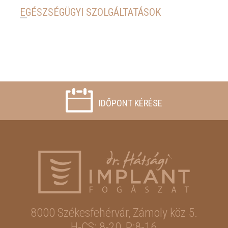
EGÉSZSÉGÜGYI SZOLGÁLTATÁSOK
IDŐPONT KÉRÉSE
8000 Székesfehérvár,
Zámoly köz 5.
H-CS: 8-20, P:8-16